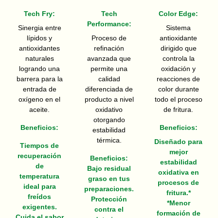
Tech Fry:
Tech
Color Edge
:
Performance:
Sinergia entre
Sistema
lípidos y
Proceso de
antioxidante
antioxidantes
refinación
dirigido que
naturales
avanzada que
controla la
logrando una
permite una
oxidación y
barrera para la
calidad
reacciones de
entrada de
diferenciada de
color durante
oxígeno en el
producto a nivel
todo el proceso
aceite.
oxidativo
de fritura.
otorgando
Beneficios:
Beneficios:
estabilidad
térmica.
Diseñado para
Tiempos de
mejor
recuperación
Beneficios:
estabilidad
de
Bajo residual
oxidativa en
temperatura
graso en tus
procesos de
ideal para
preparaciones.
fritura.*
freídos
Protección
*Menor
exigentes.
contra el
formación de
Cuida el sabor